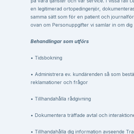
på våra tjänster och vår service. I vissa fall t.
en legitimerad ortopedingenjör, dokumenteras
samma sätt som för en patient och journalförs
ovan om Personuppgifter vi samlar in om dig 
Behandlingar som utförs
• Tidsbokning
• Administrera ev. kundärenden så som bestäl
reklamationer och frågor
• Tillhandahålla rådgivning
• Dokumentera träffade avtal och interaktion
• Tillhandahålla dig information avseende T