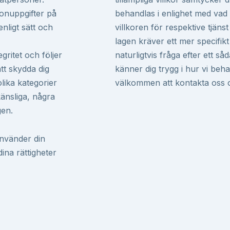
onuppgifter på
behandlas i enlighet med vad 
nligt sätt och
villkoren för respektive tjäns
lagen kräver ett mer specifik
gritet och följer
naturligtvis fråga efter ett såd
 att skydda dig
känner dig trygg i hur vi behan
ika kategorier
välkommen att kontakta oss 
känsliga, några
gen.
använder din
ina rättigheter