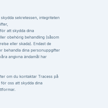
 skydda sekretessen, integriteten
fter,
för att skydda dina
eller obehörig behandling (såsom
törelse eller skada). Endast de
er behandla dina personuppgifter
a våra angivna ändamål har
fter om du kontaktar Tracess på
 för oss att skydda dina
ttformar.