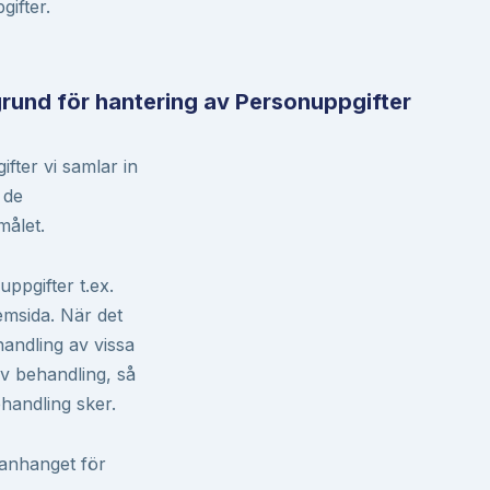
gifter.
grund för hantering av Personuppgifter
fter vi samlar in
 de
målet.
ppgifter t.ex.
emsida. När det
handling av vissa
av behandling, så
handling sker.
manhanget för