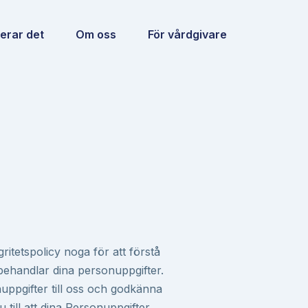
erar det
Om oss
För vårdgivare
ritetspolicy noga för att förstå
behandlar dina personuppgifter.
ppgifter till oss och godkänna
u till att dina Personuppgifter