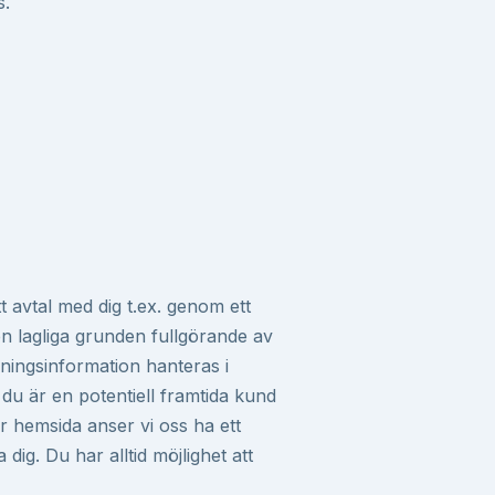
s.
ett avtal med dig t.ex. genom ett
en lagliga grunden fullgörande av
lningsinformation hanteras i
l du är en potentiell framtida kund
år hemsida anser vi oss ha ett
 dig. Du har alltid möjlighet att