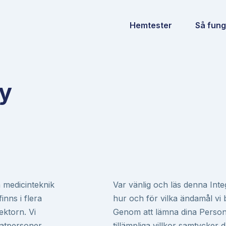
Hemtester
Så fung
cy
 medicinteknik
Var vänlig och läs denna Integ
inns i flera
hur och för vilka ändamål vi 
ektorn. Vi
Genom att lämna dina Personu
vatpersoner.
tillämpliga villkor samtycker d