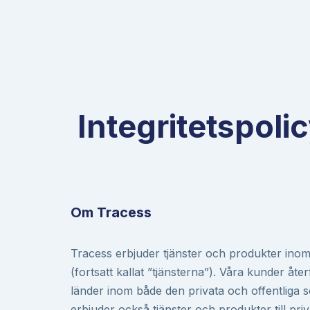
Integritetspoli
Om Tracess
Tracess erbjuder tjänster och produkter inom
(fortsatt kallat ”tjänsterna”). Våra kunder återf
länder inom både den privata och offentliga s
erbjuder också tjänster och produkter till pri