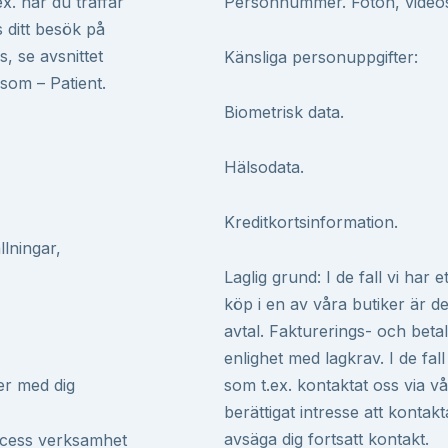
ex. när du träffar
Personnummer. Foton, video
 ditt besök på
, se avsnittet
Känsliga personuppgifter:
som – Patient.
Biometrisk data.
Hälsodata.
Kreditkortsinformation.
lningar,
Laglig grund: I de fall vi har 
köp i en av våra butiker är d
avtal. Fakturerings- och beta
enlighet med lagkrav. I de fal
er med dig
som t.ex. kontaktat oss via v
berättigat intresse att kontakta
avsäga dig fortsatt kontakt.
racess verksamhet