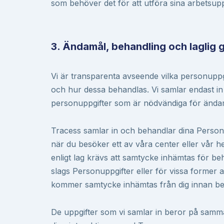
som behöver det för att utföra sina arbetsupp
3. Ändamål, behandling och laglig 
Vi är transparenta avseende vilka personuppgi
och hur dessa behandlas. Vi samlar endast in
personuppgifter som är nödvändiga för ända
Tracess samlar in och behandlar dina Personu
när du besöker ett av våra center eller vår h
enligt lag krävs att samtycke inhämtas för be
slags Personuppgifter eller för vissa former 
kommer samtycke inhämtas från dig innan be
De uppgifter som vi samlar in beror på sam