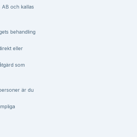
s AB och kallas
gets behandling
rekt eller
 åtgärd som
personer är du
ämpliga